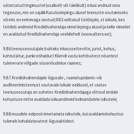
sätestatud tingimustel (osaliselt või täielikult) edasi andnud oma
tegevuse, mis on vajalikKasutuslepingu alusel teenuste osutamiseks
või mis on eelnevaga seotud;9.8.5.volitatud töötlejale, st isikule, kes
töötleb andmeid Krediidivahendaja nimel lepingu alusel ja kelle nimekiri
on avaldatud Krediidivahendaja veebilehelt (www.altero.ee);
9.8.6.teenuseosutajale (näiteks inkassoettevõte, jurist, kohus,
kohtutäitur, pankrotihaldur) Kliendi vastu kehtivatest nõuetest
tulenevate võlgade sissenõudmise raames;
9.8.7.Krediidivahendajale õigusabi-, raamatupidamis-või
auditeerimisteenust osutavale isikule eeldusel, et vastav
teenuseosutaja on suhetes Krediidivahendajaga võtnud endale
kohustuse mitte avaldada isikuandmeid kolmandatele isikutele;
9.8.8.muudele eelpool nimetamata isikutele, kui avaldamiskohustus
tuleneb kohaldatavatest õigusaktidest.