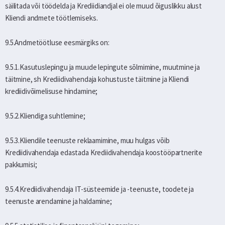
säilitada või töödelda ja Krediidiandjal ei ole muud õiguslikku alust
Kliendi andmete töötlemiseks.
9.5.Andmetöötluse eesmärgiks on:
9.5.1.Kasutuslepingu ja muude lepingute sõlmimine, muutmine ja
täitmine, sh Krediidivahendaja kohustuste täitmine ja Kliendi
krediidivõimelisuse hindamine;
9.5.2.Kliendiga suhtlemine;
9.5.3.Kliendile teenuste reklaamimine, muu hulgas võib
Krediidivahendaja edastada Krediidivahendaja koostööpartnerite
pakkumisi;
9.5.4.Krediidivahendaja IT-süsteemide ja -teenuste, toodete ja
teenuste arendamine ja haldamine;