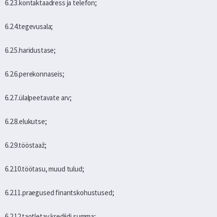
6.2.3.kontaktaadress ja telefon;
6.2.4.tegevusala;
6.2.5.haridustase;
6.2.6.perekonnaseis;
6.2.7.ülalpeetavate arv;
6.2.8.elukutse;
6.2.9.tööstaaž;
6.2.10.töötasu, muud tulud;
6.2.11.praegused finantskohustused;
6.2.12.taotletav krediidi summa;