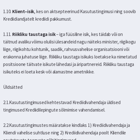
1.10.
Klient–isik
, kes on aktsepteerinud Kasutustingimusi ning soovib
Krediidiandjatelt krediidi pakkumust.
1.11.
Riikliku taustaga isik
– iga füüsiline isik, kes täidab või on
täitnud avaliku võimu olulisi ülesandeid nagu näiteks minister, riigikogu
liige, riigikohtu kohtunik, saadik, rahvusvahelise organisatsiooni või
erakonna juhatuse liige. Riikliku taustaga isikuks loetakse ka nimetatud
positsioone täitvate isikute lähedasi ja äripartnereid. Riikliku taustaga
isikuteks ei loeta kesk-või alamastme ametnikke.
Üldsätted
2.1.Kasutustingimused kehtestavad Krediidivahendaja üldised
tingimused Krediidilepingute sõlmimise vahendamisel.
2.2.Kasutustingimustes määratakse kindlaks 1) Krediidivahendaja ja
Kliendi vahelise suhtluse ning 2) Krediidivahendaja poolt Kliendile