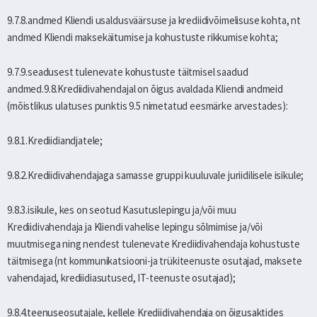
9.7.8.andmed Kliendi usaldusväärsuse ja krediidivõimelisuse kohta, nt
andmed Kliendi maksekäitumise ja kohustuste rikkumise kohta;
9.7.9.seadusest tulenevate kohustuste täitmisel saadud
andmed.9.8.Krediidivahendajal on õigus avaldada Kliendi andmeid
(mõistlikus ulatuses punktis 9.5 nimetatud eesmärke arvestades):
9.8.1.Krediidiandjatele;
9.8.2.Krediidivahendajaga samasse gruppi kuuluvale juriidilisele isikule;
9.8.3.isikule, kes on seotud Kasutuslepingu ja/või muu
Krediidivahendaja ja Kliendi vahelise lepingu sõlmimise ja/või
muutmisega ning nendest tulenevate Krediidivahendaja kohustuste
täitmisega (nt kommunikatsiooni-ja trükiteenuste osutajad, maksete
vahendajad, krediidiasutused, IT-teenuste osutajad);
9.8.4.teenuseosutajale, kellele Krediidivahendaja on õigusaktides