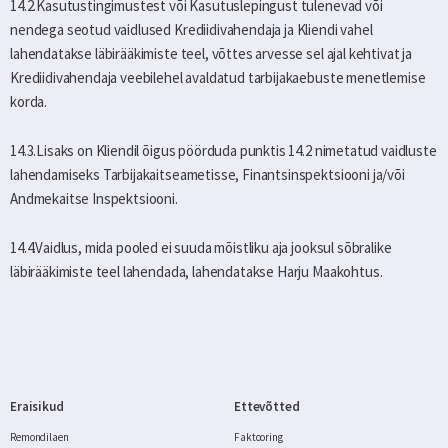
14.2.Kasutustingimustest või Kasutuslepingust tulenevad või
nendega seotud vaidlused Krediidivahendaja ja Kliendi vahel
lahendatakse läbirääkimiste teel, võttes arvesse sel ajal kehtivat ja
Krediidivahendaja veebilehel avaldatud tarbijakaebuste menetlemise
korda.
14.3.Lisaks on Kliendil õigus pöörduda punktis 14.2 nimetatud vaidluste
lahendamiseks Tarbijakaitseametisse, Finantsinspektsiooni ja/või
Andmekaitse Inspektsiooni.
14.4.Vaidlus, mida pooled ei suuda mõistliku aja jooksul sõbralike
läbirääkimiste teel lahendada, lahendatakse Harju Maakohtus.
Eraisikud
Ettevõtted
Remondilaen
Faktooring