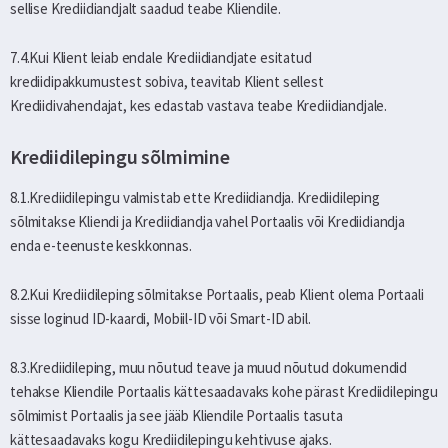
sellise Krediidiandjalt saadud teabe Kliendile.
7.4.Kui Klient leiab endale Krediidiandjate esitatud
krediidipakkumustest sobiva, teavitab Klient sellest
Krediidivahendajat, kes edastab vastava teabe Krediidiandjale.
Krediidilepingu sõlmimine
8.1.Krediidilepingu valmistab ette Krediidiandja. Krediidileping
sõlmitakse Kliendi ja Krediidiandja vahel Portaalis või Krediidiandja
enda e-teenuste keskkonnas.
8.2.Kui Krediidileping sõlmitakse Portaalis, peab Klient olema Portaali
sisse loginud ID-kaardi, Mobiil-ID või Smart-ID abil.
8.3.Krediidileping, muu nõutud teave ja muud nõutud dokumendid
tehakse Kliendile Portaalis kättesaadavaks kohe pärast Krediidilepingu
sõlmimist Portaalis ja see jääb Kliendile Portaalis tasuta
kättesaadavaks kogu Krediidilepingu kehtivuse ajaks.