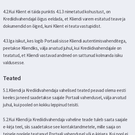
4.2.Kui Klient ei täida punktis 4.1.3 nimetatud kohustust, on
Krediidivahendajal õigus eeldada, et Kliendi varem esitatud teave ja
dokumendid on õiged, kuni Klient ei teata vastupidist.
4.3.Iga isikut, kes logib Portaali sisse Kliendi autentimisvahenditega,
peetakse Kliendiks, välja arvatud juhul, kui Krediidivahendajale on
teatatud, et Kliendi vastavad andmed on sattunud kolmanda isiku
valdusesse.
Teated
5.1.Kliendi ja Krediidivahendaja vahelised teated peavad olema eesti
keeles ja need saadetakse saajale Portaali vahendusel, välja arvatud
juhul, kui pooled on kokku leppinud teisiti.
5.2.Kui Kliendi ja Krediidivahendaja vaheline teade tuleb saata saajale
e-kirja teel, siis saadetakse see kontaktandmetele, mille saaja on
teisele poolele teatanud Portaali vahendusel või e-kirjaga. Kui pool ei