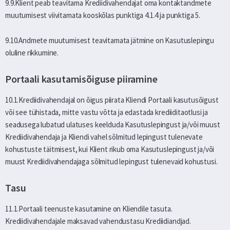
9.9.Klient peab teavitama Krediidivahendajat oma kontaktandmete
muutumisest viivitamata kooskõlas punktiga 4.1.4 ja punktiga 5.
9.10.Andmete muutumisest teavitamata jätmine on Kasutuslepingu
oluline rikkumine.
Portaali kasutamisõiguse piiramine
10.1.Krediidivahendajal on õigus piirata Kliendi Portaali kasutusõigust
või see tühistada, mitte vastu võtta ja edastada krediiditaotlusi ja
seadusega lubatud ulatuses keelduda Kasutuslepingust ja/või muust
Krediidivahendaja ja Kliendi vahel sõlmitud lepingust tulenevate
kohustuste täitmisest, kui Klient rikub oma Kasutuslepingust ja/või
muust Krediidivahendajaga sõlmitud lepingust tulenevaid kohustusi.
Tasu
11.1.Portaali teenuste kasutamine on Kliendile tasuta.
Krediidivahendajale maksavad vahendustasu Krediidiandjad.