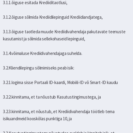
3.1.1.õiguse esitada Krediiditaotlusi,
3.1.2.õiguse sõlmida Krediidilepinguid Krediidiandjatega,
3.1.3.õiguse taotleda muude Krediidivahendaja pakutavate teenuste
kasutamist ja sõlmida sellekohaseid lepinguid,
3.1.4.võimaluse Krediidivahendajaga suhelda.
3.2.Kliendilepingu sõlmimiseks peab isik:
3.2.1.logima sisse Portaali ID-kaardi, Mobiili-ID võ Smart-ID kaudu
3.2.2.kinnitama, et ta nõustub Kasutustingimustega, ja
3.2.3.kinnitama, et nõustub, et Krediidivahendaja töötleb tema
isikuandmeid kooskõlas punktiga 10, ja