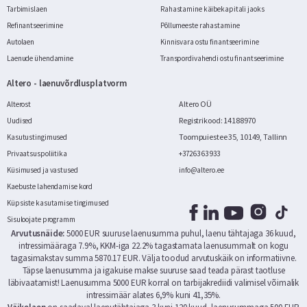
Tarbimislaen
Rahastamine käibekapitali jaoks
Refinantseerimine
Põllumeeste rahastamine
Autolaen
Kinnisvara ostu finantseerimine
Laenude ühendamine
Transpordivahendi ostu finantseerimine
Altero - laenuvõrdlusplatvorm
Altero OÜ
Alterost
Registrikood: 14188970
Uudised
Toompuiestee 35, 10149, Tallinn
Kasutustingimused
Privaatsuspoliitika
+372 63 63 933
Küsimused ja vastused
info@altero.ee
Kaebuste lahendamise kord
Küpsiste kasutamise tingimused
Sisuloojate programm
Arvutusnäide:
5000 EUR suuruse laenusumma puhul, laenu tähtajaga 36 kuud,
intressimääraga 7.9%, KKM-iga 22.2% tagastamata laenusummalt on kogu
tagasimakstav summa 5870.17 EUR. Välja toodud arvutuskäik on informatiivne.
Täpse laenusumma ja igakuise makse suuruse saad teada pärast taotluse
läbivaatamist! Laenusumma 5000 EUR korral on tarbijakrediidi valimisel võimalik
intressimäär alates 6,9% kuni 41,35%.