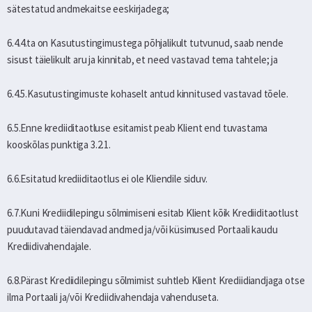
sätestatud andmekaitse eeskirjadega;
6.4.4.ta on Kasutustingimustega põhjalikult tutvunud, saab nende
sisust täielikult aru ja kinnitab, et need vastavad tema tahtele; ja
6.4.5.Kasutustingimuste kohaselt antud kinnitused vastavad tõele.
6.5.Enne krediiditaotluse esitamist peab Klient end tuvastama
kooskõlas punktiga 3.2.1.
6.6.Esitatud krediiditaotlus ei ole Kliendile siduv.
6.7.Kuni Krediidilepingu sõlmimiseni esitab Klient kõik Krediiditaotlust
puudutavad täiendavad andmed ja/või küsimused Portaali kaudu
Krediidivahendajale.
6.8.Pärast Krediidilepingu sõlmimist suhtleb Klient Krediidiandjaga otse
ilma Portaali ja/või Krediidivahendaja vahenduseta.