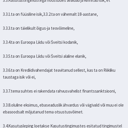
3.3.Kasutustingimustega nõustudes avaldab ja kinnitab isik, et
3.3.1.ta on füüsiline isik,3.3.2.ta on vähemalt 18-aastane,
3.3.3.ta on täielikult õigus-ja teovõimeline,
3.3.4.ta on Euroopa Liidu või Šveitsi kodanik,
3.3.5.ta on Euroopa Liidu või Šveitsi alaline elanik,
3.3.6.ta on Krediidivahendajat teavitanud sellest, kas ta on Riikliku
taustaga isik või ei,
3.3.7.tema suhtes ei rakendata rahvusvahelist finantssanktsiooni,
3.3.8.oluline eksimus, ebaseaduslik ähvardus või vägivald või muu ei ole
ebasoodsalt mõjutanud tema otsustusvõimet.
3.4.Kasutusleping loetakse Kasutustingimustes esitatud tingimustel