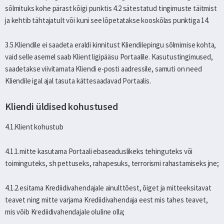
sõlmituks kohe pärast kõigi punktis 4.2 sätestatud tingimuste täitmist
ja kehtib tähtajatult või kuni see lõpetatakse kooskõlas punktiga 14.
3.5.Kliendile ei saadeta eraldi kinnitust Kliendilepingu sõlmimise kohta,
vaid selle asemel saab Klient ligipääsu Portaalile. Kasutustingimused,
saadetakse viivitamata Kliendi e-posti aadressile, samuti on need
Kliendile igal ajal tasuta kättesaadavad Portaalis.
Kliendi üldised kohustused
4.1.Klient kohustub
4.1.1.mitte kasutama Portaali ebaseaduslikeks tehinguteks või
toiminguteks, sh pettuseks, rahapesuks, terrorismi rahastamiseks jne;
4.1.2.esitama Krediidivahendajale ainulttõest, õiget ja mitteeksitavat
teavet ning mitte varjama Krediidivahendaja eest mis tahes teavet,
mis võib Krediidivahendajale oluline olla;