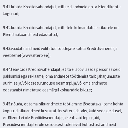
9.4.1.küsida Krediidivahendajalt, milliseid andmeid on ta Kliendi kohta
kogunud;
9.4.2.küsida Krediidivahendajalt, millistele kolmandatele isikutele on
Kliendi isikuandmeid edastatud;
9.4.3.vaadata andmeid volitatud töötlejate kohta Krediidivahendaja
veebilehel (www.altero.ee);
9.4.4.teavitada Krediidivahendajat, et ta ei soovi saada personaalseid
pakkumisi ega reklaame, oma andmete töötlemist tarbijaharjumuste
uurimise ja/või otseturunduse eesmärgil ja/või oma andmete
edastamist nimetatud eesmärgil kolmandale isikule;
9.4.5.nõuda, et tema isikuandmete töötlemine lõpetataks, tema kohta
kogutud isikuandmed kustutataks või eraldataks, kuid seda eeldusel,
et Kliendil ei ole Krediidivahendajaga kehtivaid lepinguid,
Krediidivahendajal ei ole seadusest tulenevat kohustust andmeid