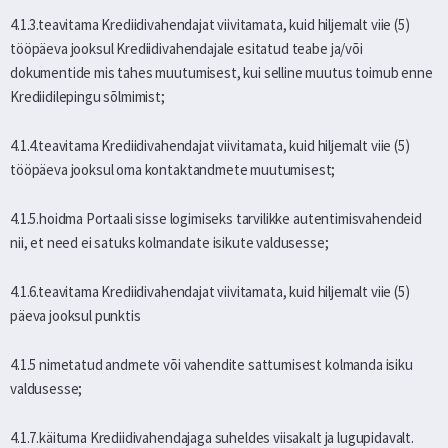
4.1.3.teavitama Krediidivahendajat viivitamata, kuid hiljemalt viie (5)
tööpäeva jooksul Krediidivahendajale esitatud teabe ja/või
dokumentide mis tahes muutumisest, kui selline muutus toimub enne
Krediidilepingu sõlmimist;
4.1.4.teavitama Krediidivahendajat viivitamata, kuid hiljemalt viie (5)
tööpäeva jooksul oma kontaktandmete muutumisest;
4.1.5.hoidma Portaali sisse logimiseks tarvilikke autentimisvahendeid
nii, et need ei satuks kolmandate isikute valdusesse;
4.1.6.teavitama Krediidivahendajat viivitamata, kuid hiljemalt viie (5)
päeva jooksul punktis
4.1.5 nimetatud andmete või vahendite sattumisest kolmanda isiku
valdusesse;
4.1.7.käituma Krediidivahendajaga suheldes viisakalt ja lugupidavalt.