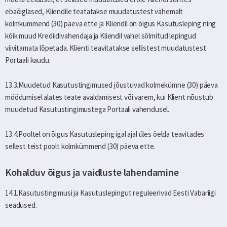
ebaõiglased, Kliendile teatatakse muudatustest vähemalt
kolmkümmend (30) päeva ette ja Kliendil on õigus Kasutusleping ning
kõik muud Krediidivahendaja ja Kliendil vahel sõlmitud lepingud
viivitamata lõpetada. Klienti teavitatakse sellistest muudatustest
Portaali kaudu.
13.3.Muudetud Kasutustingimused jõustuvad kolmekümne (30) päeva
möödumisel alates teate avaldamisest või varem, kui Klient nõustub
muudetud Kasutustingimustega Portaali vahendusel.
13.4.Pooltel on õigus Kasutusleping igal ajal üles öelda teavitades
sellest teist poolt kolmkümmend (30) päeva ette.
Kohalduv õigus ja vaidluste lahendamine
14.1.Kasutustingimusi ja Kasutuslepingut reguleerivad Eesti Vabariigi
seadused.