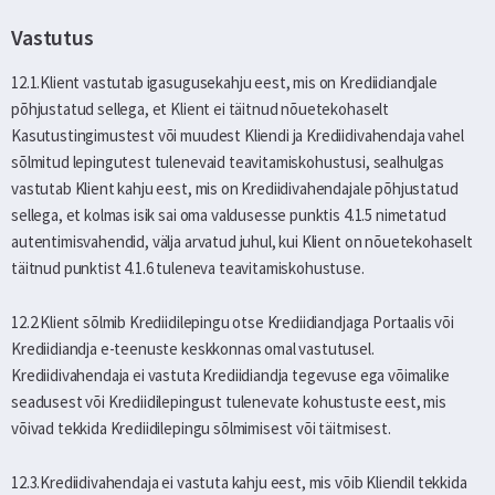
Vastutus
12.1.Klient vastutab igasugusekahju eest, mis on Krediidiandjale
põhjustatud sellega, et Klient ei täitnud nõuetekohaselt
Kasutustingimustest või muudest Kliendi ja Krediidivahendaja vahel
sõlmitud lepingutest tulenevaid teavitamiskohustusi, sealhulgas
vastutab Klient kahju eest, mis on Krediidivahendajale põhjustatud
sellega, et kolmas isik sai oma valdusesse punktis 4.1.5 nimetatud
autentimisvahendid, välja arvatud juhul, kui Klient on nõuetekohaselt
täitnud punktist 4.1.6 tuleneva teavitamiskohustuse.
12.2.Klient sõlmib Krediidilepingu otse Krediidiandjaga Portaalis või
Krediidiandja e-teenuste keskkonnas omal vastutusel.
Krediidivahendaja ei vastuta Krediidiandja tegevuse ega võimalike
seadusest või Krediidilepingust tulenevate kohustuste eest, mis
võivad tekkida Krediidilepingu sõlmimisest või täitmisest.
12.3.Krediidivahendaja ei vastuta kahju eest, mis võib Kliendil tekkida