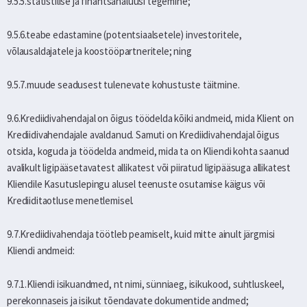
9.5.5.statistilise ja finantsanalüüsi tegemine;
9.5.6.teabe edastamine (potentsiaalsetele) investoritele,
võlausaldajatele ja koostööpartneritele; ning
9.5.7.muude seadusest tulenevate kohustuste täitmine.
9.6.Krediidivahendajal on õigus töödelda kõiki andmeid, mida Klient on
Krediidivahendajale avaldanud. Samuti on Krediidivahendajal õigus
otsida, koguda ja töödelda andmeid, mida ta on Kliendi kohta saanud
avalikult ligipääsetavatest allikatest või piiratud ligipääsuga allikatest
Kliendile Kasutuslepingu alusel teenuste osutamise käigus või
Krediiditaotluse menetlemisel.
9.7.Krediidivahendaja töötleb peamiselt, kuid mitte ainult järgmisi
Kliendi andmeid:
9.7.1.Kliendi isikuandmed, nt nimi, sünniaeg, isikukood, suhtluskeel,
perekonnaseis ja isikut tõendavate dokumentide andmed;