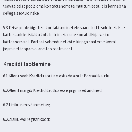
teavita teist poolt oma kontaktandmete muutumisest, siis kannab ta
sellega seotud riske.
5.3.Teise poole õigetele kontaktandmetele saadetud teade loetakse
kättesaaduks isikliku kohale toimetamise korral allkirja vastu
kätteandmisel; Portaali vahendusel või e-kirjaga saatmise korral
järgmisel tööpäeval arvates saatmisest.
Krediidi taotlemine
6.1.Klient saab Krediiditaotluse esitada ainult Portaali kaudu.
6.2.Klient märgib Krediiditaotlusesse järgmised andmed:
6.2.1.isiku nimi või nimetus;
6.2.2.isiku-või registrikood;