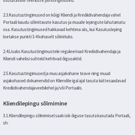
osutatavate teenuste põhitingimused.
2.3.Kasutustingimused on kõigi Kliendi ja Krediidivahendaja vahel
Portaali kaudu sõlmitavate kasutus-ja muude lepingute lahutamatu
osa. Kasutustingimused hakkavad kehtima siis, kui Kasutusleping
loetakse punkti 3.4 kohaselt sõlmituks.
2.4.Lisaks Kasutustingimustele reguleerivad Krediidivahendaja ja
Kliendi vahelisi suhteid kehtivad õigusaktid.
2.5.Kasutustingimused ja muu asjakohane teave ning muud
asjakohased dokumendid on Kliendile igal ajal tasuta kättesaadavad
Krediidivahendajaveebilehel ja/või Portaalis.
Kliendilepingu sõlmimine
3.1.Kliendilepingu sõlmimisel saab isik õiguse tasuta kasutada Portaali,
sh: