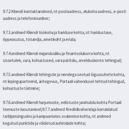
9.7.2.Kliendi kontaktandmed, nt postiaadress, elukoha aadress, e-posti
aadress ja telefoninumber;
9.7.3.andmed Kliendi töökoha ja hariduse kohta, nt haridustase,
õppeasutus, tööandja, ametikoht ja eriala;
9.7.4.andmed Kliendi majandusliku ja finantsolukorra kohta, nt
sissetulek, vara, kohustused, vara päritolu, arvelduskonto tehingud;
9.7.5.andmed Kliendi tehingute ja nendega seotud õigussuhete kohta,
nt lepingupartnerid, äritegevus, Portaali vahendusel tehtud tehingud,
kohustuste täitmine;
9.7.6.andmed Kliendi harjumuste, eelistuste jarahulolu kohta Portaali
teenuste kasutamisel;9.7.7.andmed Krediidivahendaja korraldatud
tarbijamängudes ja kampaaniates osalemise kohta, nt andmed
kogutud punktide ja võidetud auhindade kohta;