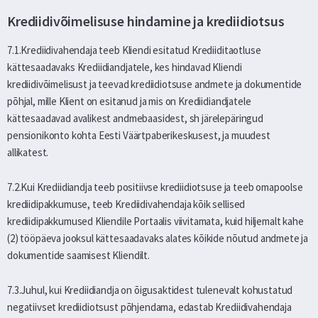
Krediidivõimelisuse hindamine ja krediidiotsus
7.1.Krediidivahendaja teeb Kliendi esitatud Krediiditaotluse
kättesaadavaks Krediidiandjatele, kes hindavad Kliendi
krediidivõimelisust ja teevad krediidiotsuse andmete ja dokumentide
põhjal, mille Klient on esitanud ja mis on Krediidiandjatele
kättesaadavad avalikest andmebaasidest, sh järelepäringud
pensionikonto kohta Eesti Väärtpaberikeskusest, ja muudest
allikatest.
7.2.Kui Krediidiandja teeb positiivse krediidiotsuse ja teeb omapoolse
krediidipakkumuse, teeb Krediidivahendaja kõik sellised
krediidipakkumused Kliendile Portaalis viivitamata, kuid hiljemalt kahe
(2) tööpäeva jooksul kättesaadavaks alates kõikide nõutud andmete ja
dokumentide saamisest Kliendilt.
7.3.Juhul, kui Krediidiandja on õigusaktidest tulenevalt kohustatud
negatiivset krediidiotsust põhjendama, edastab Krediidivahendaja