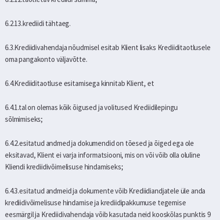
6.2.13.krediidi tähtaeg.
6.3.Krediidivahendaja nõudmisel esitab Klient lisaks Krediiditaotlusele
oma pangakonto väljavõtte.
6.4.Krediiditaotluse esitamisega kinnitab Klient, et
6.4.1.tal on olemas kõik õigused ja volitused Krediidilepingu
sõlmimiseks;
6.4.2.esitatud andmed ja dokumendid on tõesed ja õiged ega ole
eksitavad, Klient ei varja informatsiooni, mis on või võib olla oluline
Kliendi krediidivõimelisuse hindamiseks;
6.4.3.esitatud andmeid ja dokumente võib Krediidiandjatele üle anda
krediidivõimelisuse hindamise ja krediidipakkumuse tegemise
eesmärgil ja Krediidivahendaja võib kasutada neid kooskõlas punktis 9