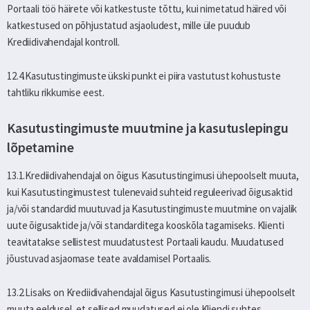
Portaali töö häirete või katkestuste tõttu, kui nimetatud häired või
katkestused on põhjustatud asjaoludest, mille üle puudub
Krediidivahendajal kontroll.
12.4.Kasutustingimuste ükski punkt ei piira vastutust kohustuste
tahtliku rikkumise eest.
Kasutustingimuste muutmine ja kasutuslepingu
lõpetamine
13.1.Krediidivahendajal on õigus Kasutustingimusi ühepoolselt muuta,
kui Kasutustingimustest tulenevaid suhteid reguleerivad õigusaktid
ja/või standardid muutuvad ja Kasutustingimuste muutmine on vajalik
uute õigusaktide ja/või standarditega kooskõla tagamiseks. Klienti
teavitatakse sellistest muudatustest Portaali kaudu. Muudatused
jõustuvad asjaomase teate avaldamisel Portaalis.
13.2.Lisaks on Krediidivahendajal õigus Kasutustingimusi ühepoolselt
muuta eeldusel, et sellised muudatused ei ole Kliendi suhtes