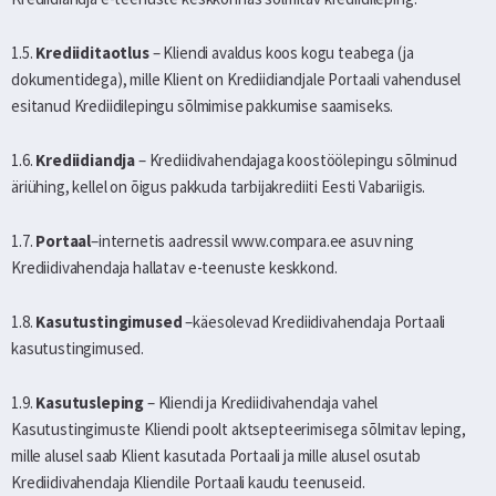
1.5.
Krediiditaotlus
– Kliendi avaldus koos kogu teabega (ja
dokumentidega), mille Klient on Krediidiandjale Portaali vahendusel
esitanud Krediidilepingu sõlmimise pakkumise saamiseks.
1.6.
Krediidiandja
– Krediidivahendajaga koostöölepingu sõlminud
äriühing, kellel on õigus pakkuda tarbijakrediiti Eesti Vabariigis.
1.7.
Portaal
–internetis aadressil www.compara.ee asuv ning
Krediidivahendaja hallatav e-teenuste keskkond.
1.8.
Kasutustingimused
–käesolevad Krediidivahendaja Portaali
kasutustingimused.
1.9.
Kasutusleping
– Kliendi ja Krediidivahendaja vahel
Kasutustingimuste Kliendi poolt aktsepteerimisega sõlmitav leping,
mille alusel saab Klient kasutada Portaali ja mille alusel osutab
Krediidivahendaja Kliendile Portaali kaudu teenuseid.