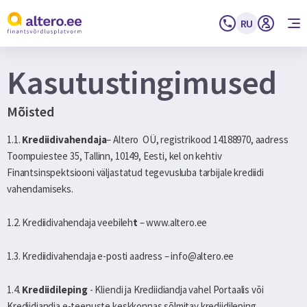
RU
Kasutustingimused
Mõisted
1.1.
Krediidivahendaja
– Altero OÜ, registrikood 14188970, aadress
Toompuiestee 35, Tallinn, 10149, Eesti, kel on kehtiv
Finantsinspektsiooni väljastatud tegevusluba tarbijale krediidi
vahendamiseks.
1.2. Krediidivahendaja veebileh
t
– www.altero.ee
1.3. Krediidivahendaja e-posti aadress – info@altero.ee
1.4.
Krediidileping
- Kliendi ja Krediidiandja vahel Portaalis või
Krediidiandja e-teenuste keskkonnas sõlmitav krediidileping.