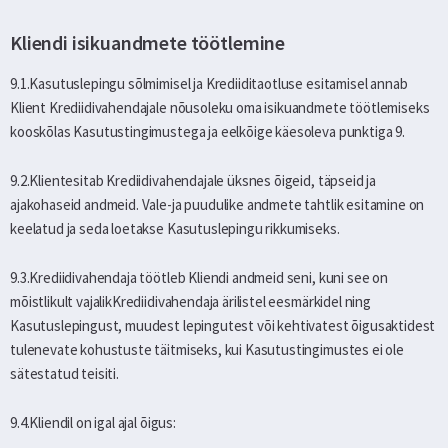
Kliendi isikuandmete töötlemine
9.1.Kasutuslepingu sõlmimisel ja Krediiditaotluse esitamisel annab
Klient Krediidivahendajale nõusoleku oma isikuandmete töötlemiseks
kooskõlas Kasutustingimustega ja eelkõige käesoleva punktiga 9.
9.2.Klientesitab Krediidivahendajale üksnes õigeid, täpseid ja
ajakohaseid andmeid. Vale-ja puudulike andmete tahtlik esitamine on
keelatud ja seda loetakse Kasutuslepingu rikkumiseks.
9.3.Krediidivahendaja töötleb Kliendi andmeid seni, kuni see on
mõistlikult vajalikKrediidivahendaja ärilistel eesmärkidel ning
Kasutuslepingust, muudest lepingutest või kehtivatest õigusaktidest
tulenevate kohustuste täitmiseks, kui Kasutustingimustes ei ole
sätestatud teisiti.
9.4.Kliendil on igal ajal õigus: