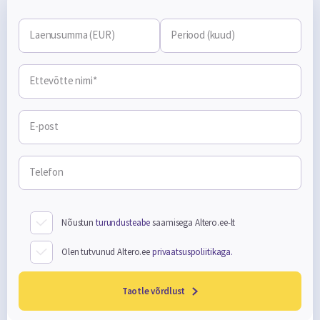
Laenusumma (EUR)
Periood (kuud)
Ettevõtte nimi*
E-post
Telefon
Nõustun
turundusteabe
saamisega Altero.ee-lt
Olen tutvunud Altero.ee
privaatsuspoliitikaga.
Taotle võrdlust