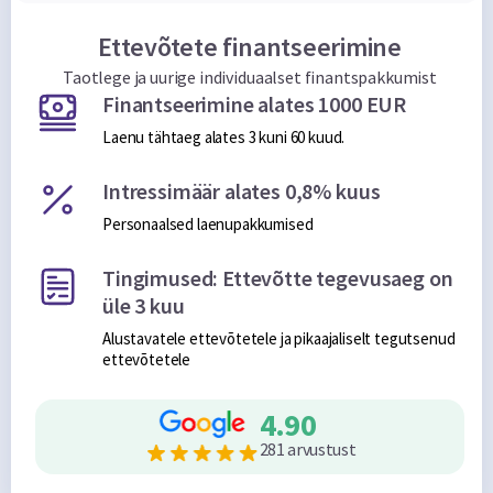
Ettevõtete finantseerimine
Taotlege ja uurige individuaalset finantspakkumist
Finantseerimine alates 1000 EUR
Laenu tähtaeg alates 3 kuni 60 kuud.
Intressimäär alates 0,8% kuus
Personaalsed laenupakkumised
Tingimused: Ettevõtte tegevusaeg on
üle 3 kuu
Alustavatele ettevõtetele ja pikaajaliselt tegutsenud
ettevõtetele
4.90
281 arvustust