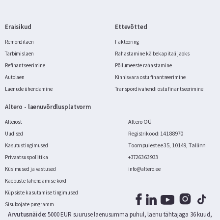
Eraisikud
Ettevõtted
Remondilaen
Faktooring
Tarbimislaen
Rahastamine käibekapitali jaoks
Refinantseerimine
Põllumeeste rahastamine
Autolaen
Kinnisvara ostu finantseerimine
Laenude ühendamine
Transpordivahendi ostu finantseerimine
Altero - laenuvõrdlusplatvorm
Altero OÜ
Alterost
Registrikood: 14188970
Uudised
Toompuiestee 35, 10149, Tallinn
Kasutustingimused
Privaatsuspoliitika
+372 63 63 933
Küsimused ja vastused
info@altero.ee
Kaebuste lahendamise kord
Küpsiste kasutamise tingimused
Sisuloojate programm
Arvutusnäide:
5000 EUR suuruse laenusumma puhul, laenu tähtajaga 36 kuud,