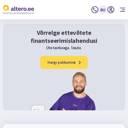
RU
Võrrelge ettevõtete
finantseerimislahendusi
Ühe taotlusega. Tasuta.
Hangi pakkumine